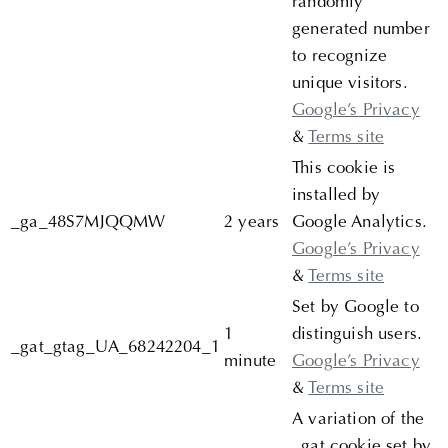
randomly
generated number
to recognize
unique visitors.
Google’s Privacy
&
Terms site
This cookie is
installed by
_ga_48S7MJQQMW
2 years
Google Analytics.
Google’s Privacy
&
Terms site
Set by Google to
1
distinguish users.
_gat_gtag_UA_68242204_1
minute
Google’s Privacy
&
Terms site
A variation of the
_gat cookie set by