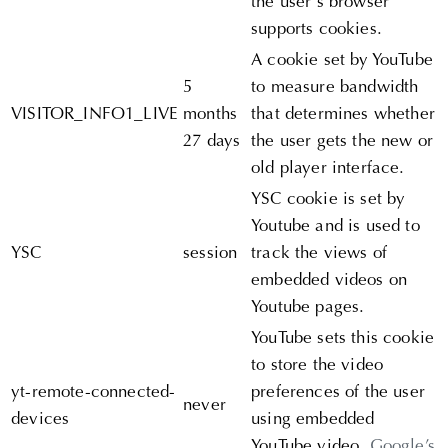
the user's browser
supports cookies.
A cookie set by YouTube
5
to measure bandwidth
VISITOR_INFO1_LIVE
months
that determines whether
27 days
the user gets the new or
old player interface.
YSC cookie is set by
Youtube and is used to
YSC
session
track the views of
embedded videos on
Youtube pages.
YouTube sets this cookie
to store the video
yt-remote-connected-
preferences of the user
never
devices
using embedded
YouTube video.
Google’s