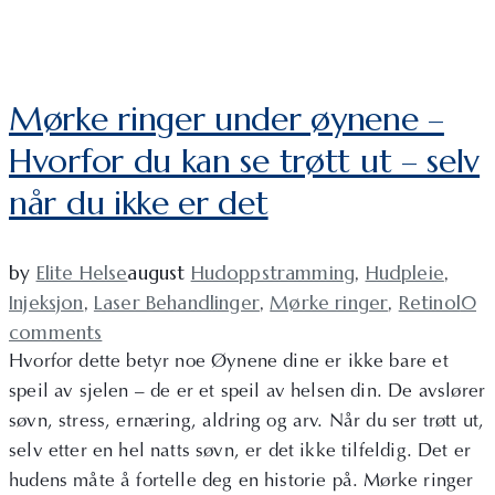
Mørke ringer under øynene –
Hvorfor du kan se trøtt ut – selv
når du ikke er det
by
Elite Helse
august
Hudoppstramming
,
Hudpleie
,
Injeksjon
,
Laser Behandlinger
,
Mørke ringer
,
Retinol
0
comments
Hvorfor dette betyr noe Øynene dine er ikke bare et
speil av sjelen – de er et speil av helsen din. De avslører
søvn, stress, ernæring, aldring og arv. Når du ser trøtt ut,
selv etter en hel natts søvn, er det ikke tilfeldig. Det er
hudens måte å fortelle deg en historie på. Mørke ringer