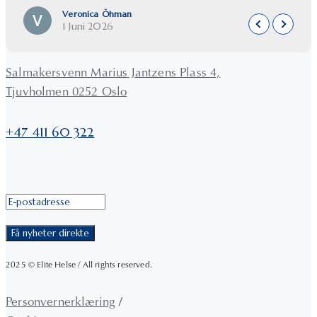
framhäva det bästa i dina naturliga drag och den
Veronica Öhman
unika utgångspunkt du har.
1 Juni 2026
Jag känner mig alltid trygg i hennes händer tack
vare hennes stora kunskap, noggrannhet och
Salmakersvenn Marius Jantzens Plass 4,
genuina engagemang. Resultaten blir naturliga
Tjuvholmen 0252 Oslo
och genomtänkta, och jag känner mig alltid väl
omhändertagen.
+47 411 60 322
2025 © Elite Helse / All rights reserved.
Personvernerklæring
/