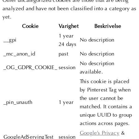
Other uncategorized cookies are those that are being
analyzed and have not been classified into a category as
yet.
Cookie
Varighet
Beskrivelse
1 year
__gpi
No description
24 days
_mc_anon_id
past
No description
No description
_OG_GDPR_COOKIE_
session
available.
This cookie is placed
by Pinterest Tag when
the user cannot be
_pin_unauth
1 year
matched. It contains a
unique UUID to group
actions across pages.
Google’s Privacy
&
GoogleAdServingTest
session