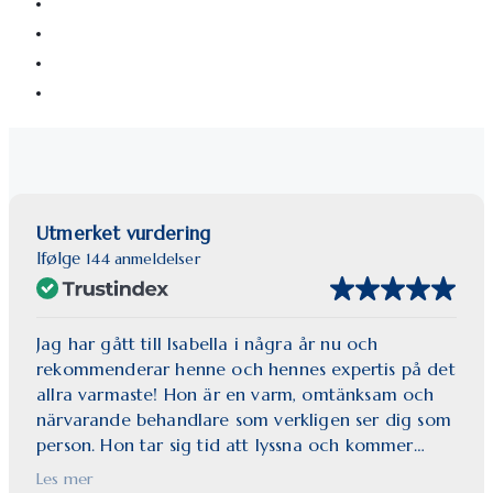
Utmerket vurdering
Ifølge
144 anmeldelser
Jag har gått till Isabella i några år nu och
rekommenderar henne och hennes expertis på det
allra varmaste! Hon är en varm, omtänksam och
närvarande behandlare som verkligen ser dig som
person. Hon tar sig tid att lyssna och kommer
alltid med ärliga och professionella råd för att
Les mer