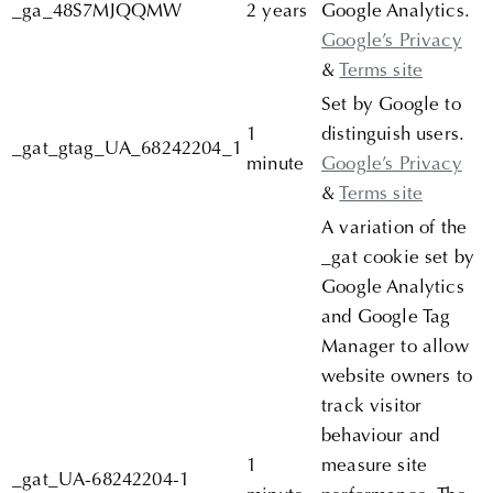
_ga_48S7MJQQMW
2 years
Google Analytics.
Google’s Privacy
&
Terms site
Set by Google to
1
distinguish users.
_gat_gtag_UA_68242204_1
minute
Google’s Privacy
&
Terms site
A variation of the
_gat cookie set by
Google Analytics
and Google Tag
Manager to allow
website owners to
track visitor
behaviour and
1
measure site
_gat_UA-68242204-1