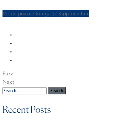
Vil du prøve Omega 3? Kjøp den her
Prev
Next
Recent Posts