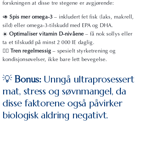
forskningen at disse tre stegene er avgjørende:
🥑
Spis mer omega-3
– inkludert fet fisk (laks, makrell,
sild) eller omega-3-tilskudd med EPA og DHA.
☀️
Optimaliser vitamin D-nivåene
– få nok sollys eller
ta et tilskudd på minst 2 000 IE daglig.
🏋️‍♂️
Tren regelmessig
– spesielt styrketrening og
kondisjonsøvelser, ikke bare lett bevegelse.
💡
Unngå ultraprosessert
Bonus:
mat, stress og søvnmangel, da
disse faktorene også påvirker
biologisk aldring negativt.