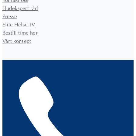
Kontakt oss
Hudekspert råd
Presse
Elite Helse TV
Bestill time her
Vårt konsept