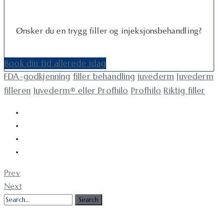
Ønsker du en trygg filler og injeksjonsbehandling?
Book din tid allerede idag
FDA-godkjenning
filler behandling
juvederm
Juvederm
filleren
Juvederm® eller Profhilo
Profhilo
Riktig filler
Prev
Next