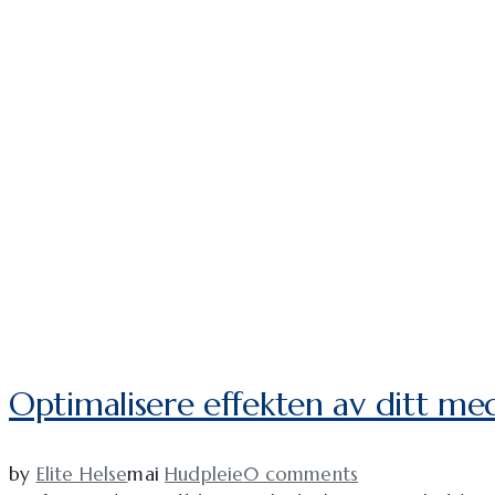
Optimalisere effekten av ditt m
by
Elite Helse
mai
Hudpleie
0 comments