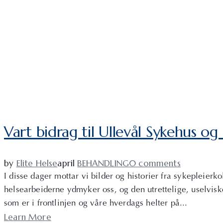
Vart bidrag til Ullevål Sykehus og
by
Elite Helse
april
BEHANDLING
0 comments
I disse dager mottar vi bilder og historier fra sykepleier
helsearbeiderne ydmyker oss, og den utrettelige, uselviske
som er i frontlinjen og våre hverdags helter på...
Learn More